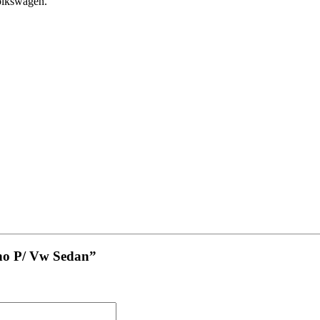
olkswagen.
erno P/ Vw Sedan”