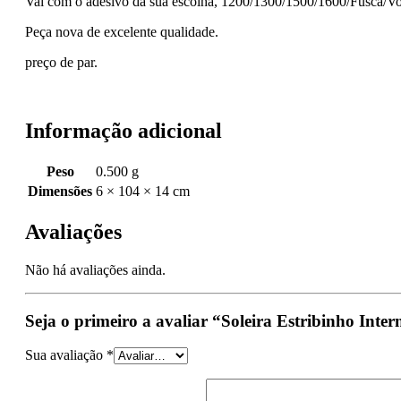
Vai com o adesivo da sua escolha, 1200/1300/1500/1600/Fusca/V
Peça nova de excelente qualidade.
preço de par.
Informação adicional
Peso
0.500 g
Dimensões
6 × 104 × 14 cm
Avaliações
Não há avaliações ainda.
Seja o primeiro a avaliar “Soleira Estribinho Int
Sua avaliação
*