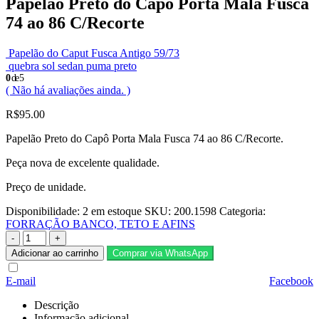
Papelão Preto do Capô Porta Mala Fusca
74 ao 86 C/Recorte
Papelão do Caput Fusca Antigo 59/73
quebra sol sedan puma preto
0
de 5
( Não há avaliações ainda. )
R$
95.00
Papelão Preto do Capô Porta Mala Fusca 74 ao 86 C/Recorte.
Peça nova de excelente qualidade.
Preço de unidade.
Disponibilidade:
2 em estoque
SKU:
200.1598
Categoria:
FORRAÇÃO BANCO, TETO E AFINS
-
+
Adicionar ao carrinho
Comprar via WhatsApp
E-mail
Facebook
Descrição
Informação adicional