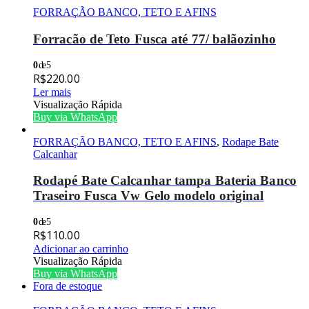
FORRAÇÃO BANCO, TETO E AFINS
Forracão de Teto Fusca até 77/ balãozinho
0
de 5
R$
220.00
Ler mais
Visualização Rápida
Buy via WhatsApp
FORRAÇÃO BANCO, TETO E AFINS
,
Rodape Bate
Calcanhar
Rodapé Bate Calcanhar tampa Bateria Banco
Traseiro Fusca Vw Gelo modelo original
0
de 5
R$
110.00
Adicionar ao carrinho
Visualização Rápida
Buy via WhatsApp
Fora de estoque