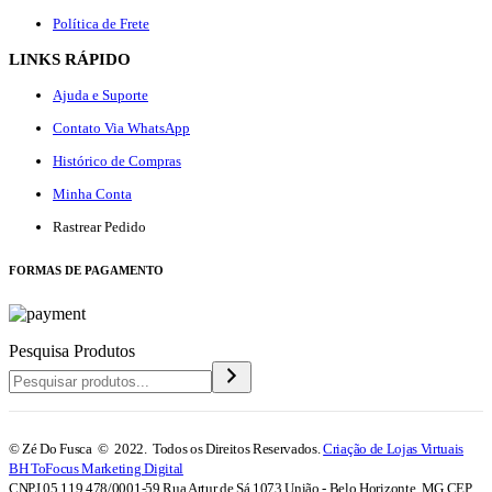
Política de Frete
LINKS RÁPIDO
Ajuda e Suporte
Contato Via WhatsApp
Histórico de Compras
Minha Conta
Rastrear Pedido
F
ORMAS DE PAGAMENTO
Pesquisa Produtos
© Zé Do Fusca © 2022. Todos os Direitos Reservados.
Criação de Lojas Virtuais
BH ToFocus Marketing Digital
CNPJ 05.119.478/0001-59 Rua Artur de Sá 1073 União - Belo Horizonte, MG CEP