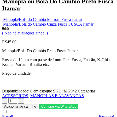
Manopla ou Bola Do Cambio Preto Fusca
Itamar
Manopla/Bola do Cambio Marrom Fusca Itamat
Manopla/Bola do Cambio Cinza Fusca FUSCA Itamar
0
de 5
( Não há avaliações ainda. )
R$
45.00
Manopla/Bola Do Cambio Preto Fusca Itamar.
Rosca de 12mm com passe de 1mm. Para Fusca, Fuscão, K-Ghia,
Kombi, Variant, Brasília etc.
Preço de unidade.
Disponibilidade:
6 em estoque
SKU:
MK042
Categorias:
ACESSORIOS
,
MANOPLAS E ALAVANCAS
-
+
Adicionar ao carrinho
Comprar via WhatsApp
E-mail
Facebook