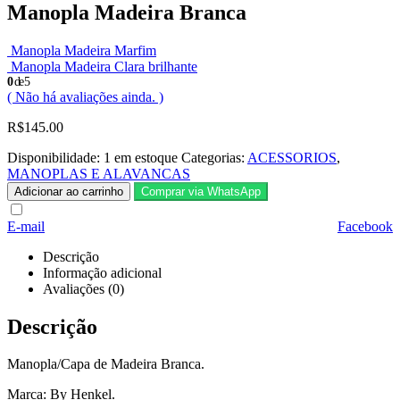
Manopla Madeira Branca
Manopla Madeira Marfim
Manopla Madeira Clara brilhante
0
de 5
( Não há avaliações ainda. )
R$
145.00
Disponibilidade:
1 em estoque
Categorias:
ACESSORIOS
,
MANOPLAS E ALAVANCAS
Adicionar ao carrinho
Comprar via WhatsApp
E-mail
Facebook
Descrição
Informação adicional
Avaliações (0)
Descrição
Manopla/Capa de Madeira Branca.
Marca: By Henkel.