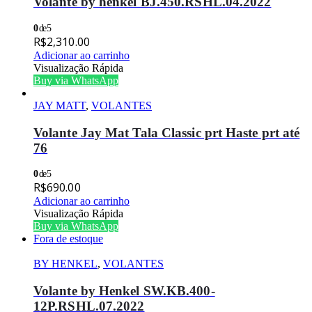
Volante by henkel BJ.450.RSHL.04.2022
0
de 5
R$
2,310.00
Adicionar ao carrinho
Visualização Rápida
Buy via WhatsApp
JAY MATT
,
VOLANTES
Volante Jay Mat Tala Classic prt Haste prt até
76
0
de 5
R$
690.00
Adicionar ao carrinho
Visualização Rápida
Buy via WhatsApp
Fora de estoque
BY HENKEL
,
VOLANTES
Volante by Henkel SW.KB.400-
12P.RSHL.07.2022