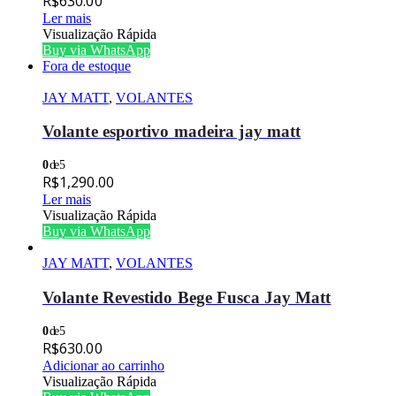
R$
630.00
Ler mais
Visualização Rápida
Buy via WhatsApp
Fora de estoque
JAY MATT
,
VOLANTES
Volante esportivo madeira jay matt
0
de 5
R$
1,290.00
Ler mais
Visualização Rápida
Buy via WhatsApp
JAY MATT
,
VOLANTES
Volante Revestido Bege Fusca Jay Matt
0
de 5
R$
630.00
Adicionar ao carrinho
Visualização Rápida