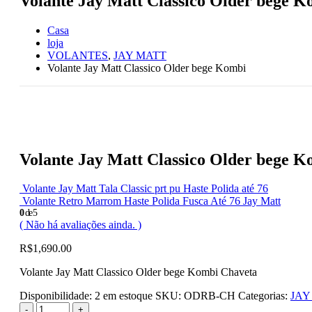
Volante Jay Matt Classico Older bege K
Casa
loja
VOLANTES
,
JAY MATT
Volante Jay Matt Classico Older bege Kombi
Volante Jay Matt Classico Older bege K
Volante Jay Matt Tala Classic prt pu Haste Polida até 76
Volante Retro Marrom Haste Polida Fusca Até 76 Jay Matt
0
de 5
( Não há avaliações ainda. )
R$
1,690.00
Volante Jay Matt Classico Older bege Kombi Chaveta
Disponibilidade:
2 em estoque
SKU:
ODRB-CH
Categorias:
JAY
-
+