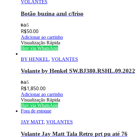
VOLANTES
Botão buzina azul c/friso
0
de 5
R$
50.00
Adicionar ao carrinho
Visualização Rápida
Buy via WhatsApp
BY HENKEL
,
VOLANTES
Volante by Henkel SW.BJ380.RSHL.09.2022
0
de 5
R$
1,850.00
Adicionar ao carrinho
Visualização Rápida
Buy via WhatsApp
Fora de estoque
JAY MATT
,
VOLANTES
Volante Jay Matt Tala Retro prt pu até 76