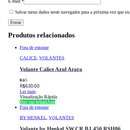
E-mail
*
Salvar meus dados neste navegador para a próxima vez que eu
Produtos relacionados
Fora de estoque
CALICE
,
VOLANTES
Volante Calice Azul Arara
0
de 5
R$
630.00
Ler mais
Visualização Rápida
Buy via WhatsApp
Fora de estoque
BY HENKEL
,
VOLANTES
Volante by Henkel SW.CR.BJ.450.RSH06